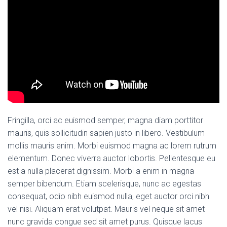
Fringilla, orci ac euismod semper, magna diam porttitor
mauris, quis sollicitudin sapien justo in libero. Vestibulum
mollis mauris enim. Morbi euismod magna ac lorem rutrum
elementum. Donec viverra auctor lobortis. Pellentesque eu
est a nulla placerat dignissim. Morbi a enim in magna
semper bibendum. Etiam scelerisque, nunc ac egestas
consequat, odio nibh euismod nulla, eget auctor orci nibh
vel nisi. Aliquam erat volutpat. Mauris vel neque sit amet
nunc gravida congue sed sit amet purus. Quisque lacus