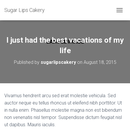
Sugar Lips Cakery
T
O
G
G
L
I just had the best vacations of my
E
N
life
A
V
Published by
sugarlipscakery
on
August 18, 2015
I
G
A
T
I
O
Vivamus hendrerit arcu sed erat molestie vehicula. Sed
N
auctor neque eu tellus rhoncus ut eleifend nibh porttitor. Ut
in nulla enim. Phasellus molestie magna non est bibendum
non venenatis nisl tempor. Suspendisse dictum feugiat nisl
ut dapibus. Mauris iaculis.