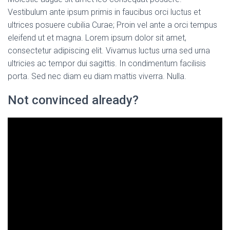
Vestibulum ante ipsum primis in faucibus orci luctus et
ultrices posuere cubilia Curae; Proin vel ante a orci tempus
eleifend ut et magna. Lorem ipsum dolor sit amet,
consectetur adipiscing elit. Vivamus luctus urna sed urna
ultricies ac tempor dui sagittis. In condimentum facilisis
porta. Sed nec diam eu diam mattis viverra. Nulla.
Not convinced already?