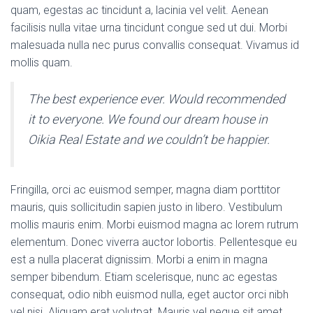
quam, egestas ac tincidunt a, lacinia vel velit. Aenean
facilisis nulla vitae urna tincidunt congue sed ut dui. Morbi
malesuada nulla nec purus convallis consequat. Vivamus id
mollis quam.
The best experience ever. Would recommended
it to everyone. We found our dream house in
Oikia Real Estate and we couldn’t be happier.
Fringilla, orci ac euismod semper, magna diam porttitor
mauris, quis sollicitudin sapien justo in libero. Vestibulum
mollis mauris enim. Morbi euismod magna ac lorem rutrum
elementum. Donec viverra auctor lobortis. Pellentesque eu
est a nulla placerat dignissim. Morbi a enim in magna
semper bibendum. Etiam scelerisque, nunc ac egestas
consequat, odio nibh euismod nulla, eget auctor orci nibh
vel nisi. Aliquam erat volutpat. Mauris vel neque sit amet